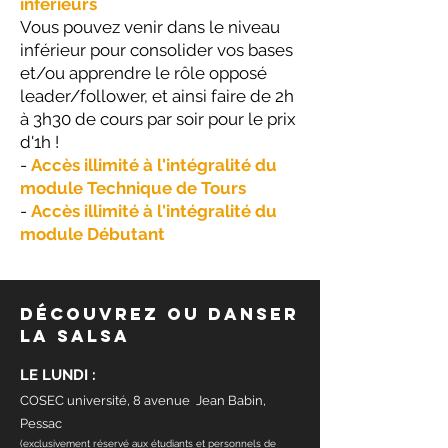
inférieurs
Vous pouvez venir dans le niveau
inférieur pour consolider vos bases
et/ou apprendre le rôle opposé
leader/follower, et ainsi faire de 2h
à 3h30 de cours par soir pour le prix
d'1h !
-
Accès illimité à l'intégralité du
module Technique de Tours
-
Accès illimité à l'intégralité du
module Débutant
Découvrez ou danser
la salsa
LE LUNDI :
COSEC université, 8 avenue Jean Babin,
Pessac
(exclusivement réservé aux étudiants et personnels de